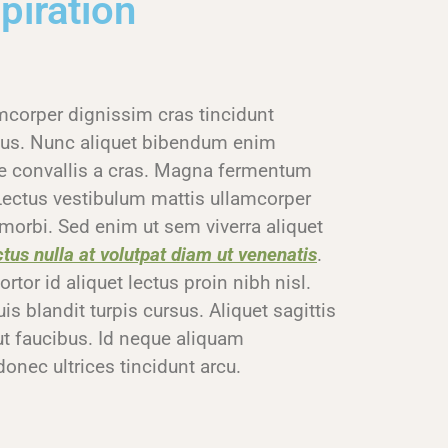
piration
amcorper dignissim cras tincidunt
amus. Nunc aliquet bibendum enim
ue convallis a cras. Magna fermentum
Lectus vestibulum mattis ullamcorper
 morbi. Sed enim ut sem viverra aliquet
ctus nulla at volutpat diam ut venenatis
.
rtor id aliquet lectus proin nibh nisl.
s blandit turpis cursus. Aliquet sagittis
ut faucibus. Id neque aliquam
donec ultrices tincidunt arcu.