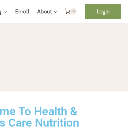
g
Enroll
About
Login
0
me To Health &
s Care Nutrition