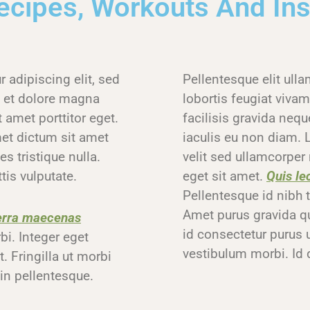
cipes, Workouts And Ins
 adipiscing elit, sed
Pellentesque elit ull
e et dolore magna
lobortis feugiat viv
 amet porttitor eget.
facilisis gravida neq
met dictum sit amet
iaculis eu non diam. 
s tristique nulla.
velit sed ullamcorper
tis vulputate.
eget sit amet.
Quis le
Pellentesque id nibh to
Amet purus gravida qui
erra maecenas
id consectetur purus 
bi. Integer eget
vestibulum morbi. Id 
. Fringilla ut morbi
in pellentesque.